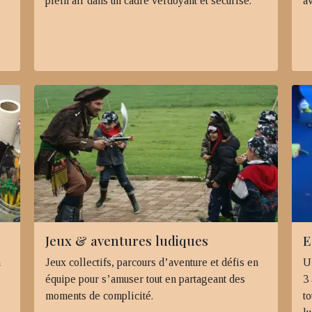
plein air dans un cadre verdoyant et sécurisé.
av
Jeux & aventures ludiques
E
n
Jeux collectifs, parcours d’aventure et défis en
U
équipe pour s’amuser tout en partageant des
3 
moments de complicité.
to