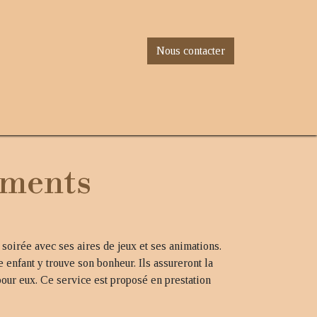
Nous contacter
et d'adresses
Notre histoire
Actualités
Contactez-nou
ements
soirée avec ses aires de jeux et ses animations.
e enfant y trouve son bonheur. Ils assureront la
our eux. Ce service est proposé en prestation